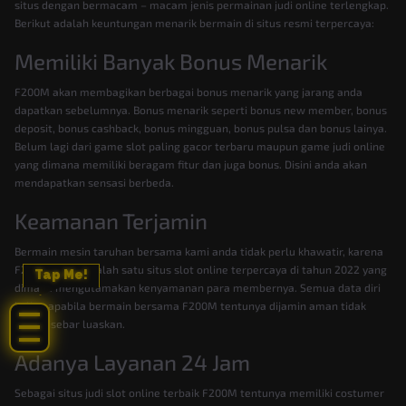
situs dengan bermacam – macam jenis permainan judi online terlengkap.
Berikut adalah keuntungan menarik bermain di situs resmi terpercaya:
Memiliki Banyak Bonus Menarik
F200M akan membagikan berbagai bonus menarik yang jarang anda
dapatkan sebelumnya. Bonus menarik seperti bonus new member, bonus
deposit, bonus cashback, bonus mingguan, bonus pulsa dan bonus lainya.
Belum lagi dari game slot paling gacor terbaru maupun game judi online
yang dimana memiliki beragam fitur dan juga bonus. Disini anda akan
mendapatkan sensasi berbeda.
Keamanan Terjamin
Bermain mesin taruhan bersama kami anda tidak perlu khawatir, karena
F200M adalah salah satu situs slot online terpercaya di tahun 2022 yang
Tap Me!
dimana mengutamakan kenyamanan para membernya. Semua data diri
kalian apabila bermain bersama F200M tentunya dijamin aman tidak
akan disebar luaskan.
Adanya Layanan 24 Jam
Sebagai situs judi slot online terbaik F200M tentunya memiliki costumer