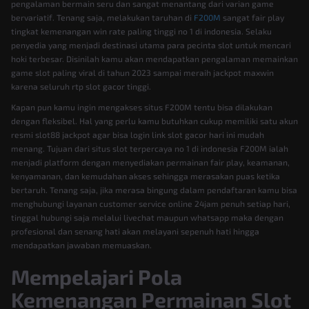
pengalaman bermain seru dan sangat menantang dari varian game
bervariatif. Tenang saja, melakukan taruhan di
F200M
sangat fair play
tingkat kemenangan win rate paling tinggi no 1 di indonesia. Selaku
penyedia yang menjadi destinasi utama para pecinta slot untuk mencari
hoki terbesar. Disinilah kamu akan mendapatkan pengalaman memainkan
game slot paling viral di tahun 2023 sampai meraih jackpot maxwin
karena seluruh rtp slot gacor tinggi.
Kapan pun kamu ingin mengakses situs F200M tentu bisa dilakukan
dengan fleksibel. Hal yang perlu kamu butuhkan cukup memiliki satu akun
resmi slot88 jackpot agar bisa login link slot gacor hari ini mudah
menang. Tujuan dari situs slot terpercaya no 1 di indonesia F200M ialah
menjadi platform dengan menyediakan permainan fair play, keamanan,
kenyamanan, dan kemudahan akses sehingga merasakan puas ketika
bertaruh. Tenang saja, jika merasa bingung dalam pendaftaran kamu bisa
menghubungi layanan customer service online 24jam penuh setiap hari,
tinggal hubungi saja melalui livechat maupun whatsapp maka dengan
profesional dan senang hati akan melayani sepenuh hati hingga
mendapatkan jawaban memuaskan.
Mempelajari Pola
Kemenangan Permainan Slot